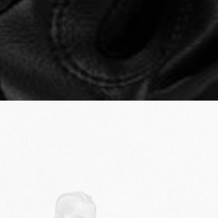
體能訓練
A.心肺 B.反應 C.敏捷
D.協調 E.速度 F.柔
軟度
G.爆發力