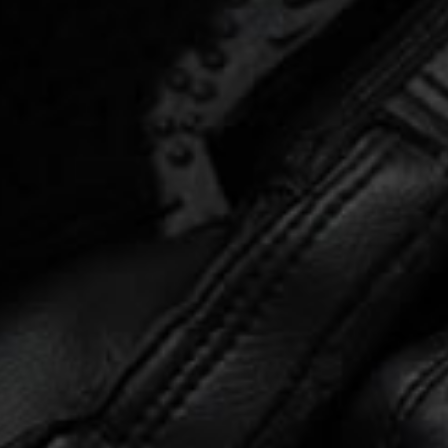
肌力訓練
非固定器材:TRX、壺鈴、槓鈴、
滑行板、
彈力帶
固定式器材