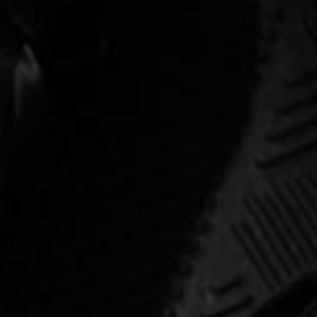
多元專業課程
拳擊 泰拳 散打